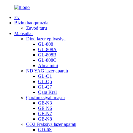
Ev
Bizim haqqımızda
Zavod turu
Məhsullar
Diod lazer epilyasiya
GL-808
GL-808A
GL-808B
GL-808C
Alma mini
ND YAG lazer aparatı
GL-Q1
GL-Q5
GL-Q7
Qara Kral
Çoxfunksiyalı maşın
GE-N3
GE-N6
GE-N7
GE-N8
CO2 Fraksiya lazer aparatı
GD-6S