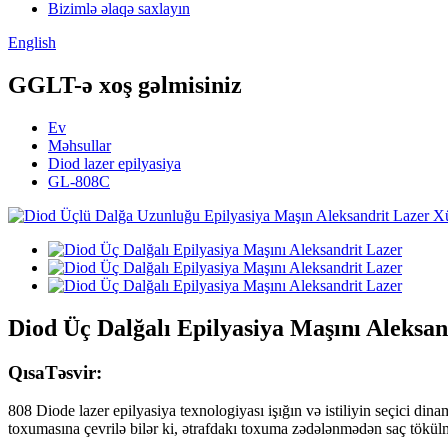
Bizimlə əlaqə saxlayın
English
GGLT-ə xoş gəlmisiniz
Ev
Məhsullar
Diod lazer epilyasiya
GL-808C
Diod Üç Dalğalı Epilyasiya Maşını Aleksan
Qısa
Təsvir:
808 Diode lazer epilyasiya texnologiyası işığın və istiliyin seçici din
toxumasına çevrilə bilər ki, ətrafdakı toxuma zədələnmədən saç tökül