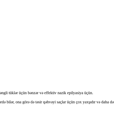
rəngli tüklər üçün bənzər və effektiv nazik epilyasiya üçün.
gedə bilər, ona görə də təsir qəhvəyi saçlar üçün çox yaxşıdır və daha də