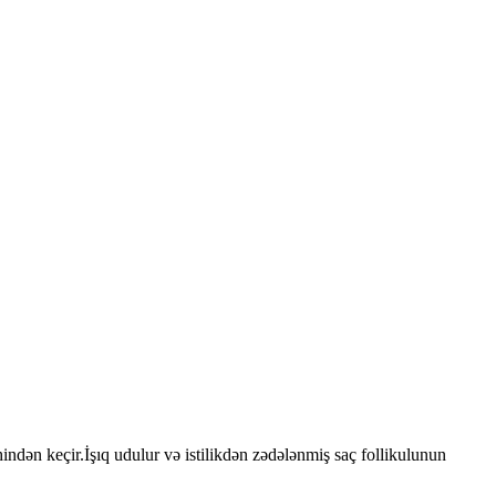
hindən keçir.İşıq udulur və istilikdən zədələnmiş saç follikulunun