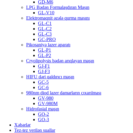
GD-M6
LPG Bədən Formalaşdıran Maşın
GL-V10
Elektromaqnit əzələ qurma maşını
GL-C1
GL-C2
GL-C3
GC-PRO
Pikosaniyə lazer aparatı
GL-P1
GL-P2
Cryolipolysis bədən arıqlayan maşın
GJ-F1
GJ-F3
HIFU dəri qaldırıcı maşın
GC-5
GC-6
980nm diod lazer damarların çıxarılması
GV-980
GV-980M
Hidrofasial maşın
GO-2
GO-3
Xəbərlər
Tez-tez verilən suallar