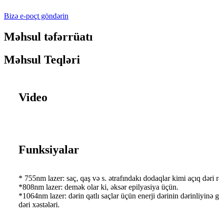
Bizə e-poçt göndərin
Məhsul təfərrüatı
Məhsul Teqləri
Video
Funksiyalar
* 755nm lazer: saç, qaş və s. ətrafındakı dodaqlar kimi açıq dəri 
*808nm lazer: demək olar ki, əksər epilyasiya üçün.
*1064nm lazer: dərin qatlı saçlar üçün enerji dərinin dərinliyinə 
dəri xəstələri.