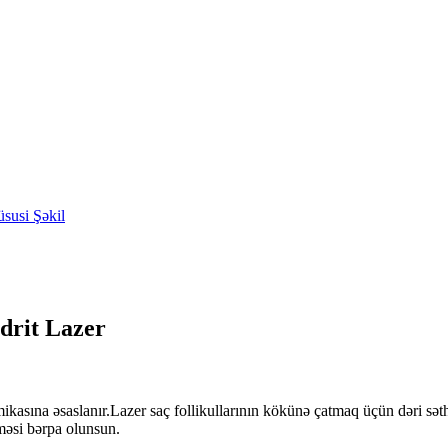
drit Lazer
amikasına əsaslanır.Lazer saç follikullarının kökünə çatmaq üçün dəri sət
məsi bərpa olunsun.