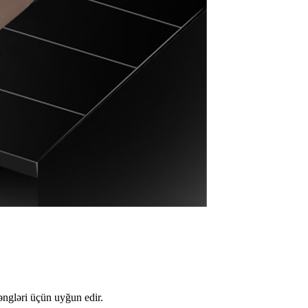
əngləri üçün uyğun edir.