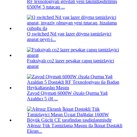
RF texnologiyalı gövdəli yeni təkmilləşdirilmiş
6500W 5 tutacaq ...
Q switched Nd yag lazer döymə təmizləyici
aparat qeyri-i...
Fraksiyalı co2 lazer peşəkar çapıq təmizləyici
aparat
Zavod Qiyməti 6000W Əzələ Qurma Yağ
Azaldıcı 5 Əl ...
Ağrısız Tük Təmizləmə Maşını ilə İkiqat Dəstəkli
Ekran...