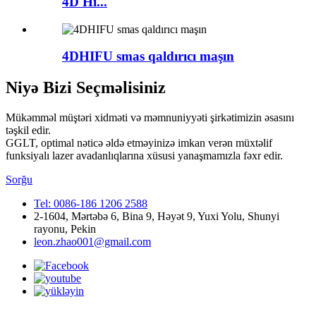
4D Hi...
4DHIFU smas qaldırıcı maşın
Niyə Bizi Seçməlisiniz
Mükəmməl müştəri xidməti və məmnuniyyəti şirkətimizin əsasını
təşkil edir.
GGLT, optimal nəticə əldə etməyinizə imkan verən müxtəlif
funksiyalı lazer avadanlıqlarına xüsusi yanaşmamızla fəxr edir.
Sorğu
Tel: 0086-186 1206 2588
2-1604, Mərtəbə 6, Bina 9, Həyət 9, Yuxi Yolu, Shunyi
rayonu, Pekin
leon.zhao001@gmail.com