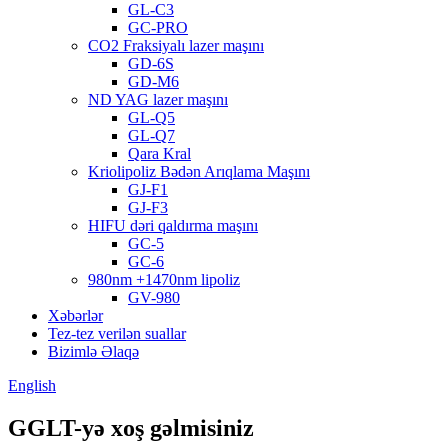
GL-C3
GC-PRO
CO2 Fraksiyalı lazer maşını
GD-6S
GD-M6
ND YAG lazer maşını
GL-Q5
GL-Q7
Qara Kral
Kriolipoliz Bədən Arıqlama Maşını
GJ-F1
GJ-F3
HIFU dəri qaldırma maşını
GC-5
GC-6
980nm +1470nm lipoliz
GV-980
Xəbərlər
Tez-tez verilən suallar
Bizimlə Əlaqə
English
GGLT-yə xoş gəlmisiniz