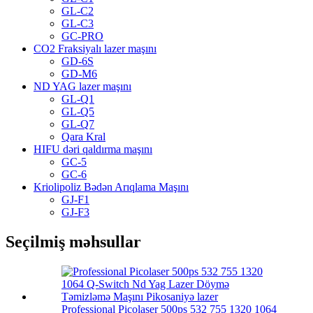
GL-C2
GL-C3
GC-PRO
CO2 Fraksiyalı lazer maşını
GD-6S
GD-M6
ND YAG lazer maşını
GL-Q1
GL-Q5
GL-Q7
Qara Kral
HIFU dəri qaldırma maşını
GC-5
GC-6
Kriolipoliz Bədən Arıqlama Maşını
GJ-F1
GJ-F3
Seçilmiş məhsullar
Professional Picolaser 500ps 532 755 1320 1064