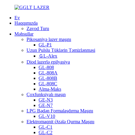
Ev
Haqqımızda
Zavod Turu
Məhsullar
Pikosaniyə lazer maşını
GL-P1
Uzun Pulslu Tüklərin Təmizlənməsi
ＧL-Alex
Diod lazerlə epilyasiya
GL-808
GL-808A
GL-808B
GL-808C
Alma-Maks
Çoxfunksiyalı maşın
GE-N3
GE-N7
LPG Bədən Formalaşdırma Maşını
GL-V10
Elektromaqnit Əzələ Qurma Maşını
GL-C1
GL-C2