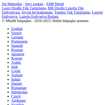
İsti Məhsullar
-
Sayt xəritəsi
-
AMP Mobil
Lazer Diodlu Tük Təmizləmə
,
808 Diodlu Lazerlə Tük
Epilyasiyası
,
Soyuq heykəltəraşlıq
,
Topdan Tük Təmizləmə
,
Lazerlə
Epilyasiya
,
Lazerlə Epilyasiya Bədəni
,
© Müəllif hüquqları - 2010-2023: Bütün hüquqlar qorunur.
English
French
German
Portuguese
Spanish
Russian
Japanese
Korean
Arabic
Irish
Greek
Turkish
Italian
Danish
Romanian
Indonesian
Czech
Afrikaans
Swedish