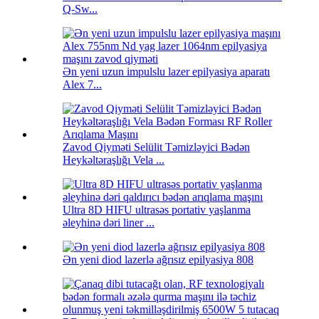
Q-Sw...
Ən yeni uzun impulslu lazer epilyasiya aparatı
Alex 7...
Zavod Qiyməti Selülit Təmizləyici Bədən
Heykəltəraşlığı Vela ...
Ultra 8D HIFU ultrasəs portativ yaşlanma
əleyhinə dəri liner ...
Ən yeni diod lazerlə ağrısız epilyasiya 808