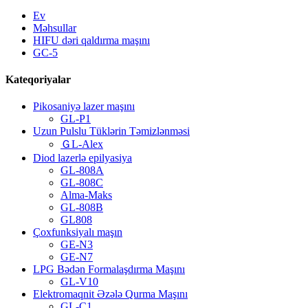
Ev
Məhsullar
HIFU dəri qaldırma maşını
GC-5
Kateqoriyalar
Pikosaniyə lazer maşını
GL-P1
Uzun Pulslu Tüklərin Təmizlənməsi
ＧL-Alex
Diod lazerlə epilyasiya
GL-808A
GL-808C
Alma-Maks
GL-808B
GL808
Çoxfunksiyalı maşın
GE-N3
GE-N7
LPG Bədən Formalaşdırma Maşını
GL-V10
Elektromaqnit Əzələ Qurma Maşını
GL-C1